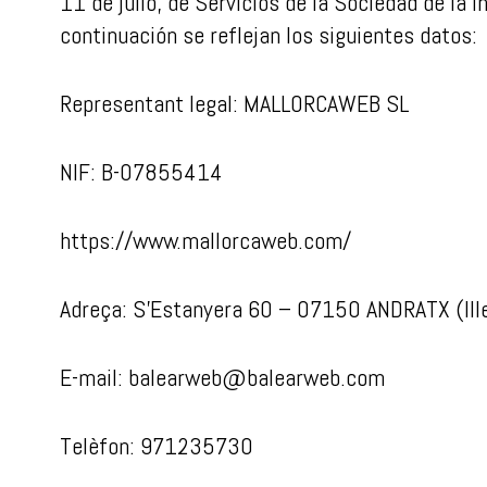
11 de julio, de Servicios de la Sociedad de la 
continuación se reflejan los siguientes datos:
Representant legal: MALLORCAWEB SL
NIF: B-07855414
https://www.mallorcaweb.com/
Adreça: S’Estanyera 60 – 07150 ANDRATX (Ille
E-mail: balearweb@balearweb.com
Telèfon: 971235730