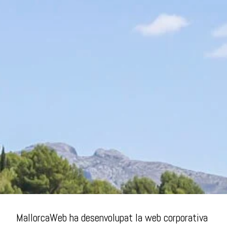
MallorcaWeb ha desenvolupat la web corporativa