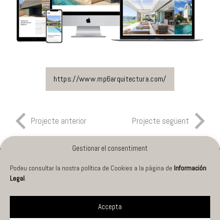
https://www.mp6arquitectura.com/
Projecte anterior
Projecte següent
Gestionar el consentiment
Podeu consultar la nostra política de Cookies a la pàgina de
Información
PROJECTES
Info legal
Legal
.
Cookies
SERVEIS
Accepta
Privacitat