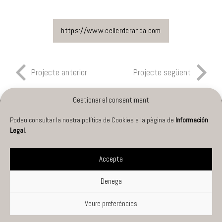
https://www.cellerderanda.com
Projecte anterior
Projecte següent
Gestionar el consentiment
Podeu consultar la nostra política de Cookies a la pàgina de
Información
PROJECTES
Info legal
Legal
.
Cookies
SERVEIS
Accepta
Privacitat
NOSALTRES
Denega
Veure preferències
PRESSUPOST