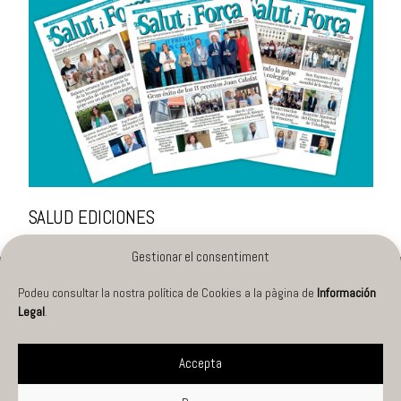
SALUD EDICIONES
Gestionar el consentiment
Podeu consultar la nostra política de Cookies a la pàgina de
Información
PROJECTES
Info legal
Legal
.
Cookies
SERVEIS
Accepta
Privacitat